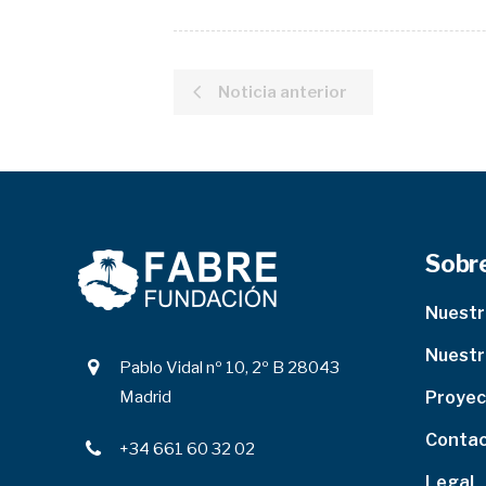
Noticia anterior
Sobr
Nuest
Nuestr
Pablo Vidal nº 10, 2º B 28043
Madrid
Proyec
Conta
+34 661 60 32 02
Legal