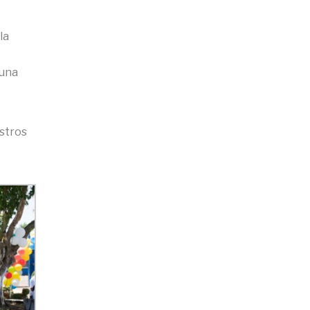
la
 una
estros