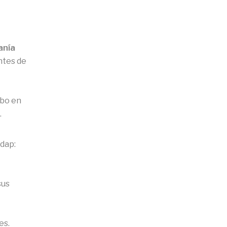
anía
ntes de
abo en
.
dap:
sus
es.