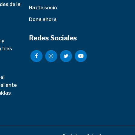
des de la
Hazte socio
Dona ahora
Redes Sociales
 y
n tres
el
al ante
nidas