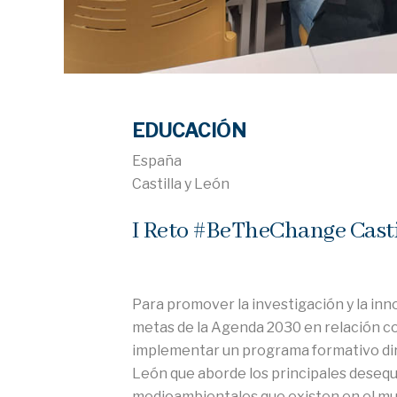
EDUCACIÓN
España
Castilla y León
I Reto #BeTheChange Casti
Para promover la investigación y la inn
metas de la Agenda 2030 en relación con
implementar un programa formativo dirig
León que aborde los principales desequi
medioambientales que existen en el mu