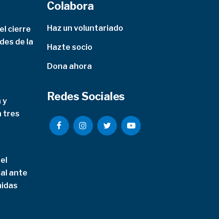
Colabora
Haz un voluntariado
l cierre
des de la
Hazte socio
Dona ahora
Redes Sociales
 y
n tres
el
al ante
nidas