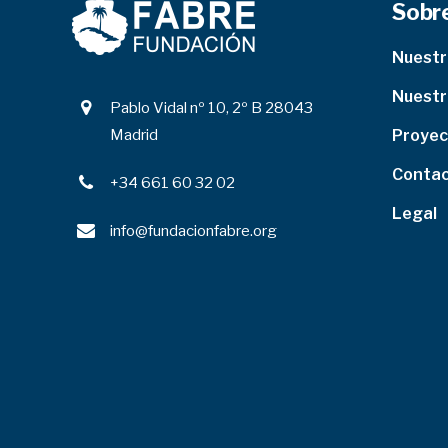
Sobr
Nuest
Nuestr
Pablo Vidal nº 10, 2º B 28043
Madrid
Proyec
Conta
+34 661 60 32 02
Legal
info@fundacionfabre.org